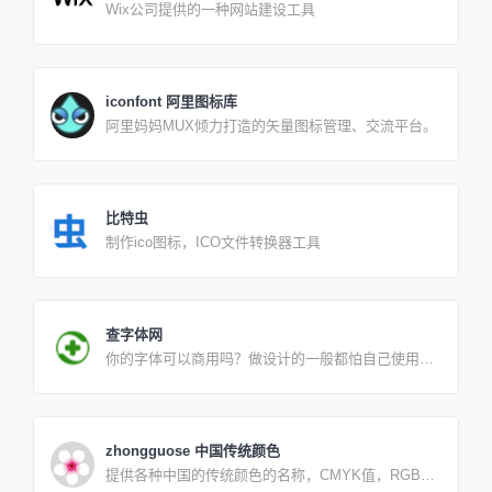
Wix公司提供的一种网站建设工具
通知中的信息准确无误，并受到伪证处罚，声明申诉
方被授权代表据称受到侵犯的专有权的所有人行事。
iconfont 阿里图标库
阿里妈妈MUX倾力打造的矢量图标管理、交流平台。
比特虫
制作ico图标，ICO文件转换器工具
查字体网
你的字体可以商用吗？做设计的一般都怕自己使用的
字体是有版权的，因为一旦追究起来肯定会让你倾家
荡产，所以我们很有必要了解下自己电脑安装的字体
哪些是免费可商用的。进入这个网站，它会自动检测
你电脑安装的字体版权信息，并标注在后面，免费可
zhongguose 中国传统颜色
商用的字体一目了了然，再也不怕字体侵权了！360
提供各种中国的传统颜色的名称，CMYK值，RGB
的反应真快，就在这两天疯传网络的“微软雅黑字体商