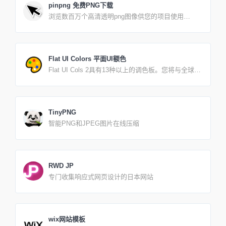
pinpng 免费PNG下载
浏览数百万个高清透明png图像供您的项目使用
PinPNG.com上的大量HD Png图像集合主要来自实际
用户的电子邮件提交或直接通过平台上传。每个上传
的png图像均经过人工审核并显示在网站上。公共互
联网平台上也有一些受欢迎的艺术品，这些免费作品
Flat UI Colors 平面UI额色
主要由我们的团队收集。根据美国版权合理使用法
Flat UI Cols 2具有13种以上的调色板。您将与全球13
（美国法典第17标题），所有发布的图像内容均应视
位设计师合作，为您的下一个项目，设计，演示文稿
为具有权利。PinPNG.com符合17 USC§512和数字千
提供总计280种颜色的COPY PASTE。不管我们来自
年版权法案（“ DMCA”）。我们的政策是回应任何侵
何处，或者是哪种颜色覆盖了我们的肉，Flat UI Cols
权通知，并根据《数字千年版权法》（“ DMCA”）和
都向我证明了精美配对颜色的力量和常识是全球性的
其他适用的知识产权法采取适当的措施。如果您的受
TinyPNG
事实，而且意义重大。到目前为止，在我完成的30多
版权保护的作品出现在PinPNG.com上，或者如果通
智能PNG和JPEG图片在线压缩
个项目中，我一直惊讶于flatuicols.com如何在2013年
过搜索引擎返回了受版权保护的作品的链接，并且您
如此迅速地获得普及，并感到惊讶的是，它每年仍在
希望删除此材料，则您必须提供书面通讯，其中详细
全球范围内使用。在过去的一年中，已经从全球150
说明了以下部分中列出的信息。请注意，如果您虚假
多个国家地区复制了超过2500万次颜色。现在，我与
陈述我们网站上列出的侵犯版权的信息，您将承担损
来自13个不同国家地区的13位设计师以及默认调色板
坏（包括费用和律师费）的责任。我们建议您首先与
RWD JP
合作，很荣幸为您展示所有全新的Flat UI Cols 2。
律师联系以寻求法律帮助。您的侵犯版权声明中必须
专门收集响应式网页设计的日本网站
包含以下信息： 1.提供被授权人代表涉嫌侵权的独占
权人行事的证据。2.您必须足够详细地确定被侵权的
受版权保护的作品，包括至少一个搜索词，根据该搜
索词，该材料将出现在Dlpng.com搜索结果中。3.声
明投诉方有善意的信念，认为以投诉的方式使用该材
wix网站模板
料未经版权所有者，其代理人或法律的授权。4.声明