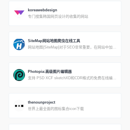
koreawebdesign
专门搜集韩国网页设计的收集的网站
SiteMap网站地图爬虫在线工具
网站地图{SiteMap}对于SEO非常重要，在网站中加入
SiteMap有利于搜索引擎蜘蛛的抓取和收录。支持
HTTPS协议，爬取链接无条数限制(有超时限
制！！！)。内链支持【页面历遍】爬取。如页面超
时，是抓取子链接过多造成，请取消【页面历遍】选
Photopia:高级图片编辑器
项后再生成。反馈信息时候请将您的域名地址一并发
支持 PSD XCF sketchXD和CDR格式的免费在线编辑
给我，并描述清楚问题所在。使用方法:1、输入网址
器。 ( Adobe photosh。pGMP. sketch App Adobe xd
生成Html、Txt、Xml格式网站地图文件2、下载您需
CelDraW创建新图像或打开已有文件。 保存你的作品
求的网站地图格式文件，并上传至网站根目录3、在网
为PSD格式(文件另存为PSD)或jPG′PNGSvG格式(文
站首页底部加上HTML格式网站地图文件链接4、登录
件导出为)。 在我们的 Github或 Facebook上提出功能
搜索引擎并提交引擎要求格式的网站地图文件地址5、
thenounproject
需求。 我们的目标是打造最强大而易用的图片編辑
如果出现乱码，请更改字符集提交。6、如果提示无权
世界上最全面的图标集合icon下载
器.
限，请刷新首页再填写后提交。7、解决xmltxt文件下
载后，百度无法识别问题hot