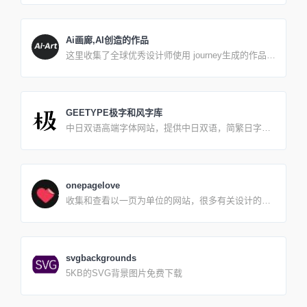
Ai画廊,AI创造的作品
这里收集了全球优秀设计师使用 journey生成的作品，
一起看看他们用的“咒语”吧。 Ai Art是一个全球优秀
journey Ai作品、提示词集网站，收集了全球优秀设计
师使用journey Ai工具生成的作品和AI作品使用的关键
词、提示词，站内收集的AI绘画作品非常丰富，各种
GEETYPE极字和风字库
类型的都有，直接点查看即可，而且提示词、关键词
中日双语高端字体网站，提供中日双语，简繁日字
也可以直接复制编辑。Q.生成作品一般需要多长时间
型。将原版的日本语字体引入中国，旨在为中国地区
A.journey生成作品的速度分为两个模式: fast 和
企业、海外版块业务提供专业的日本语字体与出海解
relaxfast 基本会确保 34 分钟出图；relax 不一定，但
决方案，并提供专业购买授权。
个人体验下来也还好，很少有超过 10 分钟的，因为
是排队的模式，在有时差、外国人都睡觉的时段，速
onepagelove
度也很快。Q.平台保存了我生成的作品了吗？ A.目前
收集和查看以一页为单位的网站，很多有关设计的博
没有做该功能，也没有保存历史，如果生成的作品不
客参考
错就赶紧保存下来，刷新页面就没有了。Q.支持手机
上操作么？ A.支持，体验上肯定不如PC上体验好。‼️
注意：链接不要在微信里打开，因为微信里打开无法
收到生成的作品。
svgbackgrounds
5KB的SVG背景图片免费下载