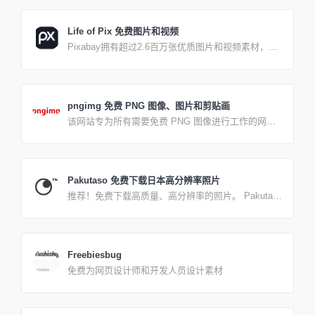
Life of Pix 免费图片和视频
Pixabay拥有超过2.6百万张优质图片和视频素材，让
你轻松应对各种设计场景。 无版权限制，图片多为欧
洲景观，多为摄影师拍摄的生活类图片，所有的影像
都是公共领域捐赠而来。
pngimg 免费 PNG 图像、图片和剪贴画
该网站专为所有需要免费 PNG 图像进行工作的网页
和平面设计师而设计。您可以免费下载本网站上的所
有图片并用于任何非商业目的。 一些图片是我们在网
上找到的，只是放在目录中，一些PNG图片是我们自
己做的。您无需注册即可在我们的网站上下载具有
Pakutaso 免费下载日本高分辨率照片
alpha 透明背景的免费 PNG 图像。所有图像都是免费
推荐！免费下载高质量、高分辨率的照片。 Pakuta的
的，具有最佳分辨率和质量。
照片素材是由“注册摄影师”拍摄并拥有的原始照片。
我们不处理无版权 (CC0) 和二次分发或来源未知的照
片。 照片在每张照片得到管理层确认后发布。我们努
力提供符合时代需求的照片，同时强调“易于使用”、
Freebiesbug
“稀有价值”和“热门话题”。
免费为网页设计师和开发人员设计素材