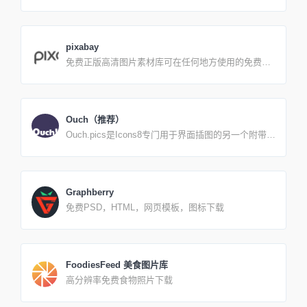
值，16进制表示 中科院科技情报编委会名词室.科学
用侵权，公司被索赔千万”的消息，舆论话题爆发热议
出版社提供 中式设计好工具！ 超美的中国风配色，
不久，360即刻推出了360查字体的工具功能，可以一
网站号称收集了全的中国色，还有中英文互译，非常
键检测电脑安装字体是否免费或是“商用需授权”的，
贴心，五星好评。 页面简洁清爽，但实现技术比较复
给字体版权出一条判别路径，好事。
pixabay
杂，具有一定难度。
免费正版高清图片素材库可在任何地方使用的免费图
片和视频 如此充满活力的创意社区，分享版权免费图
片和视频。 所有内容均根据如下许可证发布，这使得
它们可以安全使用而无需征得许可或给予艺术家信用
即使是出于商业目的。
Ouch（推荐）
Ouch.pics是Icons8专门用于界面插图的另一个附带项
目。 它们会使你的设计看起来干净、时髦。除了存储
照片，图标和音乐，我们还决心建立一个设计平台，
改变人们创造事物的方式。
Graphberry
免费PSD，HTML，网页模板，图标下载
FoodiesFeed 美食图片库
高分辨率免费食物照片下载